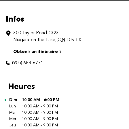
Infos
300 Taylor Road
#323
Niagara-on-the-Lake
,
ON
L0S 1J0
Obtenir un itinéraire
(905) 688-6771
Heures
Jour de la semaine
Dim
10:00 AM
-
6:00 PM
Heures
Lun
10:00 AM
-
9:00 PM
Mar
10:00 AM
-
9:00 PM
Mer
10:00 AM
-
9:00 PM
Jeu
10:00 AM
-
9:00 PM